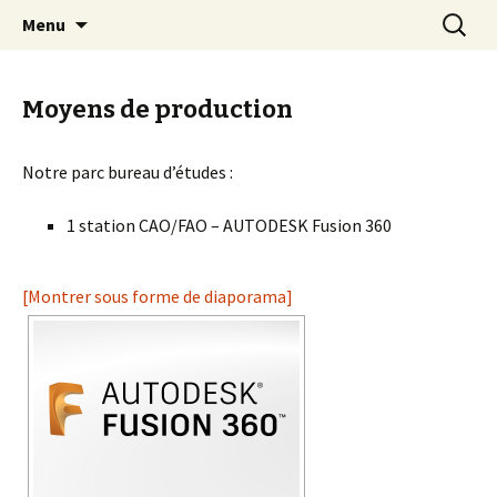
Bienvenue sur le site de la société Usi-Pol.
Aller
Recherc
Usi-Pol
Menu
au
contenu
Moyens de production
Notre parc bureau d’études :
1 station CAO/FAO – AUTODESK Fusion 360
[Montrer sous forme de diaporama]