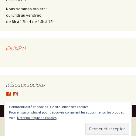
Nous sommes ouvert :
du lundi au vendredi
de 8h à 12h et de 14h à 18h.
@UsiPol
Réseaux sociaux
V
V
o
o
i
i
Confidentialité et cookies : Ce site utilise des cookies.
r
r
Pour en savoir plus et pour découvrir comment les supprimer ou les bloquer,
l
l
voir :
Notre politique de cookies
e
e
p
p
r
r
Fièrement propulsé par WordPress
o
o